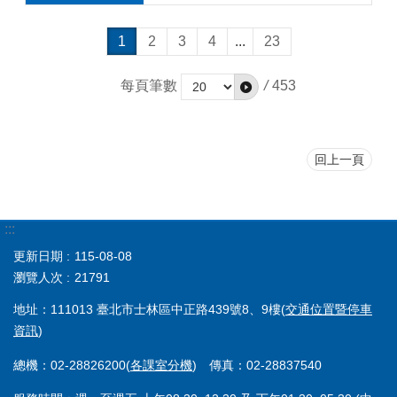
1
2
3
4
...
23
每頁筆數
/
453
回上一頁
:::
更新日期
115-08-08
瀏覽人次
21791
地址：111013 臺北市士林區中正路439號8、9樓(
交通位置暨停車
資訊
)
總機：02-28826200(
各課室分機
) 傳真：02-28837540