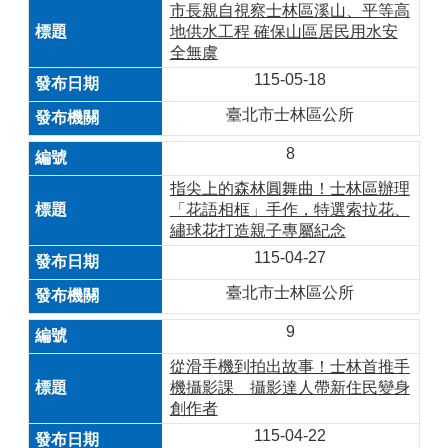
市長親自視察士林區溪山、平等高
地供水工程 確保山區居民用水安
全無虞
115-05-18
臺北市士林區公所
8
指尖上的森林圓舞曲！士林區辦理
「花語相框」手作，特選索拉花、
繡球花打造親子專屬紀念
115-04-27
臺北市士林區公所
9
從滑手機到拍出故事！士林首推手
機攝影課 攝影達人帶新住民變身
創作者
115-04-22