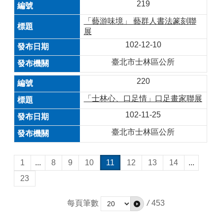
219
「藝游味境」 藝群人書法篆刻聯
展
102-12-10
臺北市士林區公所
220
「士林心、口足情」口足畫家聯展
102-11-25
臺北市士林區公所
1
...
8
9
10
11
12
13
14
...
23
每頁筆數
/
453