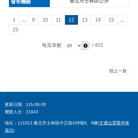
臺北市士林區公所
1
...
9
10
11
12
13
14
15
...
23
每頁筆數
/
453
回上一頁
:::
更新日期
115-08-09
瀏覽人次
21843
地址：111013 臺北市士林區中正路439號8、9樓(
交通位置暨停車
資訊
)