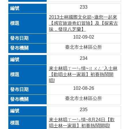
233
2013士林國際文化節~邀您一起來
【感官旅遊奇幻冒險】及【探索古
味，發現八芝蘭】
102-09-02
臺北市士林區公所
234
來士林唱ㄒ一ㄣ情~ㄖㄨㄥˊ入士林
【歡唱士林一家親】初賽熱鬧開
唱!
102-08-26
臺北市士林區公所
235
來士林唱ㄒ一ㄣ情~8月24日【歡
唱士林一家親】初賽熱鬧開唱!