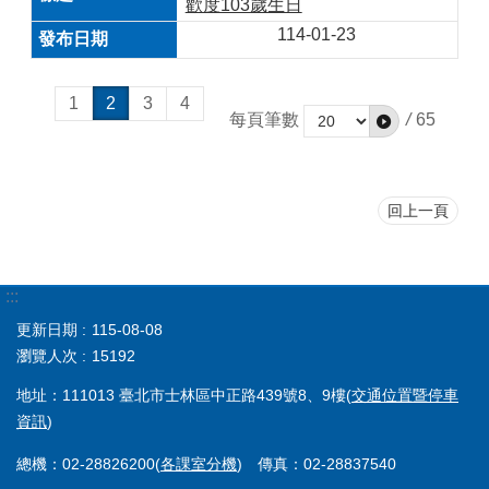
歡度103歲生日
114-01-23
1
2
3
4
每頁筆數
/
65
回上一頁
:::
更新日期
115-08-08
瀏覽人次
15192
地址：111013 臺北市士林區中正路439號8、9樓(
交通位置暨停車
資訊
)
總機：02-28826200(
各課室分機
) 傳真：02-28837540