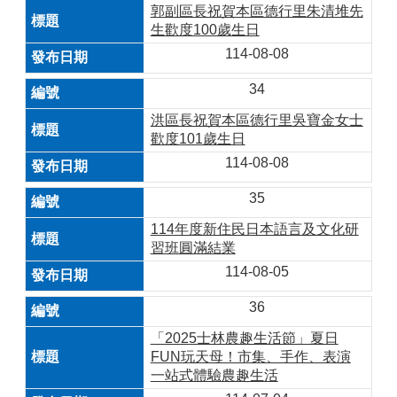
郭副區長祝賀本區德行里朱清堆先
生歡度100歲生日
114-08-08
34
洪區長祝賀本區德行里吳寶金女士
歡度101歲生日
114-08-08
35
114年度新住民日本語言及文化研
習班圓滿結業
114-08-05
36
「2025士林農趣生活節」夏日
FUN玩天母！市集、手作、表演
一站式體驗農趣生活