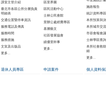
課室主管介紹
區里界圖
施政報告
臺北市各區公所分層負責
區民活動中心
明細表
統計資料專
士林公民會館
交通位置暨停車資訊
本所預算與
里辦公處經費專區
服務電話及傳真
本所城市交
基層藝文
服務時間
市容會報會
社區發展協會
服務措施
士林學區查
績優里幹事
文宣及出版品
本所社會救
更多...
細
更多...
更多...
退休人員專區
申請案件
個人資料保