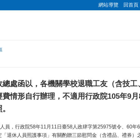
網站導覽
回首頁
區
政總處函以，各機關學校退職工友（含技工
費情形自行辦理，不適用行政院105年9月8日
照。
，行政院58年11月11日臺58人政肆字第25975號令、60年6月
函所定「退休人員照護事項」有關酌贈三節慰問金（含禮品、禮券）之