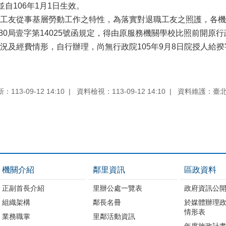
正並自106年1月1日生效。
工友從事基層勞動工作之特性，為落實對退職工友之照護，各機
日80局壹字第14025號函規定，得由原服務機關學校比照前開原行政院
及經費情形，自行辦理，尚無行政院105年9月8日院授人給揆字
113-09-12 14:10
資料檢視：113-09-12 14:10
資料維護：臺
機關介紹
鄰里資訊
區政資料
正副首長介紹
里辦公處一覽表
政府資訊公
組織架構
鄰長名冊
於媒體辦理
情形表
業務職掌
里鄰活動資訊
年度施政計