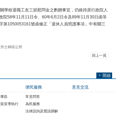
關學校退職工友三節慰問金之酌贈事宜，仍維持原行政院人
58年11月11日令、60年6月2日令及89年11月30日函等
第1050053161號函修正「退休人員照護事項」中有關三
北市士林區公所
回上一頁
開啟
便民服務
意見交流
開專區
常見問答
政策宣導執行
為民服務
法律諮詢及聲請調解
畫