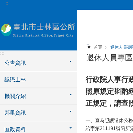
:::
跳到主要內容區塊
:::
首頁
退休人員專
:::
退休人員專區
公告資訊
行政院人事行
認識士林
照原規定斟酌經
機關介紹
正規定，請查
鄰里資訊
一、查為照護退休公務人員
給字第211191號
區政資料