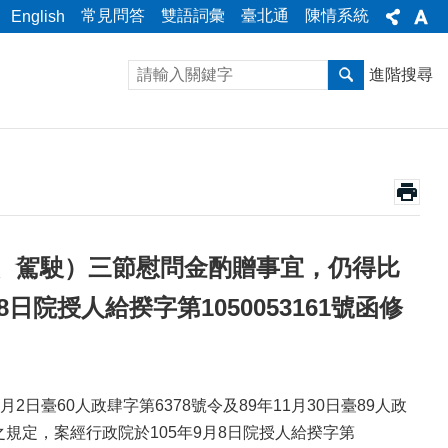
常見問答
雙語詞彙
臺北通
陳情系統
English
進階搜尋
、駕駛）三節慰問金酌贈事宜，仍得比
院授人給揆字第1050053161號函修
2日臺60人政肆字第6378號令及89年11月30日臺89人政
規定，案經行政院於105年9月8日院授人給揆字第