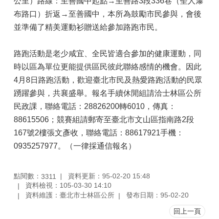
公里）路線：至善國中起點→至善路3段336巷（聖人瀑
布路口）折返→至善國中，本所為鼓勵市民參與，會後
並準備了精美運動衫贈送給參加路跑市民。
路跑活動是老少咸宜、全民皆適合參加的健康運動，同
時以區為單位更能提供區民彼此聯絡感情的機會。因此
4月8日路跑活動，歡迎臺北市民及熱愛路跑活動的民眾
踴躍參與，共襄盛舉。報名手續休閒組請洽士林區公所
民政課，聯絡電話：28826200轉6010，傳真：
88615506；競賽組請郵寄至臺北市文山區指南路2段
167號2樓張文彥收，聯絡電話：88617921手機：
0935257977。（一律採通信報名）
點閱數：
資料更新：95-02-20 15:48
3311
資料檢視：105-03-30 14:10
資料維護：臺北市士林區公所
發布日期：95-02-20
回上一頁