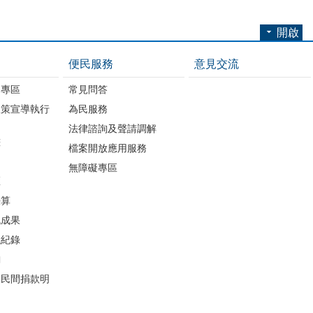
開啟
便民服務
意見交流
開專區
常見問答
政策宣導執行
為民服務
法律諮詢及聲請調解
畫
檔案開放應用服務
無障礙專區
區
決算
流成果
議紀錄
詢
助民間捐款明