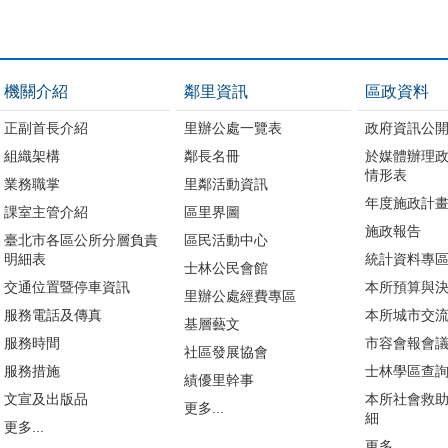
機關介紹
鄰里資訊
區政資料
正副首長介紹
里辦公處一覽表
政府資訊公
組織架構
鄰長名冊
於媒體辦理
情形表
業務職掌
里鄰活動資訊
年度施政計
課室主管介紹
區里界圖
施政報告
臺北市各區公所分層負責
區民活動中心
明細表
統計資料專
士林公民會館
交通位置暨停車資訊
本所預算與
里辦公處經費專區
服務電話及傳真
本所城市交
基層藝文
服務時間
市容會報會
社區發展協會
服務措施
士林學區查
績優里幹事
文宣及出版品
本所社會救
更多...
細
更多...
更多...