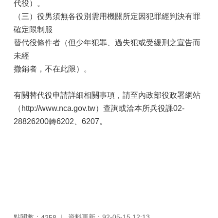
代役）。
（三）役男須無各役別需用機關所定因犯罪經判決有罪
確定限制服
替代役條件者（但少年犯罪、過失犯或受緩刑之宣告而
未經
撤銷者，不在此限）。
有關替代役申請詳細相關事項，請至內政部役政署網站
（http://www.nca.gov.tw）查詢或洽本所兵役課02-
28826200轉6202、6207。
點閱數：
資料更新：92-05-15 12:13
4258