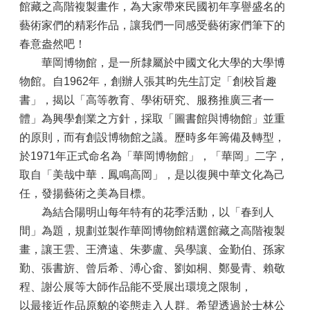
館藏之高階複製畫作，為大家帶來民國初年享譽盛名的
藝術家們的精彩作品，讓我們一同感受藝術家們筆下的
春意盎然吧！
華岡博物館，是一所隸屬於中國文化大學的大學博
物館。自1962年，創辦人張其昀先生訂定「創校旨趣
書」，揭以「高等教育、學術研究、服務推廣三者一
體」為興學創業之方針，採取「圖書館與博物館」並重
的原則，而有創設博物館之議。歷時多年籌備及轉型，
於1971年正式命名為「華岡博物館」，「華岡」二字，
取自「美哉中華．鳳鳴高岡」，是以復興中華文化為己
任，發揚藝術之美為目標。
為結合陽明山每年特有的花季活動，以「春到人
間」為題，規劃並製作華岡博物館精選館藏之高階複製
畫，讓王雲、王濟遠、朱夢盧、吳學讓、金勤伯、孫家
勤、張書旂、曾后希、溥心畬、劉如桐、鄭曼青、賴敬
程、謝公展等大師作品能不受展出環境之限制，
以最接近作品原貌的姿態走入人群。希望透過於士林公