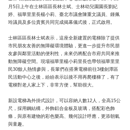
月5日上午在士林區區長林士斌、士林幼兒園園長劉紀
婷、福華里里長楊小莉、臺北市議會陳重文議員、鍾佩
玲議員及多位貴賓共同完成揭幕儀式後，正式啟用。
士林區區長林士斌表示，這座全新建置的電梯除了提供
市民朋友友善的無障礙環境體驗，更進一步提升市民朋
友參與鄰里活動的便利性，未來仍將配合市府共同來推
動無障礙空間。現場福華里楊小莉里長也帶領福華里里
民30餘人熱情參與，長輩們在搭乘電梯前往3樓劍潭區
民活動中心之後，紛紛表示以後不用再爬樓梯了，有了
電梯對老人家上下，非常方便，幫助很大。
新設電梯為外掛式設計，可以容納人數12人，全高15公
尺，採用鋼結構，外飾鋁合金板及玻璃，搭配彩色飾
條，與原有建物的彩色樂高、幾何設計呼應，更添朝氣
與童趣。