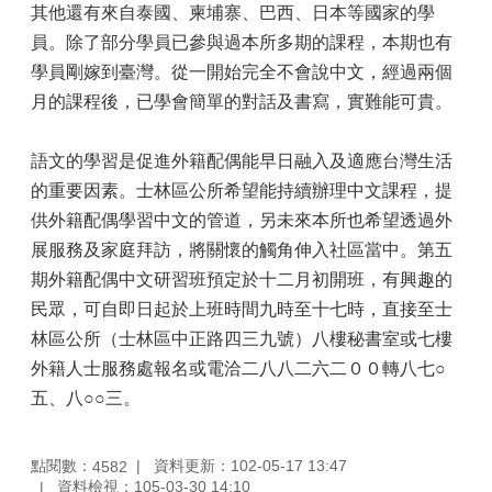
其他還有來自泰國、柬埔寨、巴西、日本等國家的學
員。除了部分學員已參與過本所多期的課程，本期也有
學員剛嫁到臺灣。從一開始完全不會說中文，經過兩個
月的課程後，已學會簡單的對話及書寫，實難能可貴。
語文的學習是促進外籍配偶能早日融入及適應台灣生活
的重要因素。士林區公所希望能持續辦理中文課程，提
供外籍配偶學習中文的管道，另未來本所也希望透過外
展服務及家庭拜訪，將關懷的觸角伸入社區當中。第五
期外籍配偶中文研習班預定於十二月初開班，有興趣的
民眾，可自即日起於上班時間九時至十七時，直接至士
林區公所（士林區中正路四三九號）八樓秘書室或七樓
外籍人士服務處報名或電洽二八八二六二００轉八七○
五、八○○三。
點閱數：
資料更新：102-05-17 13:47
4582
資料檢視：105-03-30 14:10