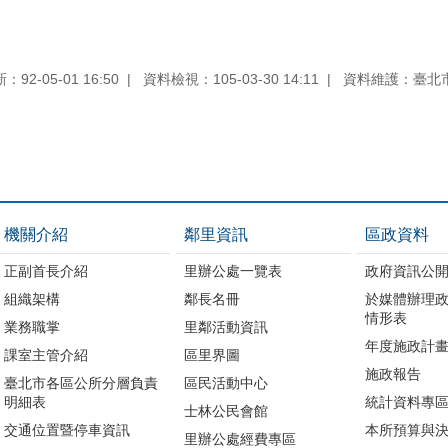
92-05-01 16:50
資料檢視：105-03-30 14:11
資料維護：臺北
機關介紹
鄰里資訊
區政資料
正副首長介紹
里辦公處一覽表
政府資訊公
組織架構
鄰長名冊
於媒體辦理
情形表
業務職掌
里鄰活動資訊
年度施政計
課室主管介紹
區里界圖
施政報告
臺北市各區公所分層負責
區民活動中心
明細表
統計資料專
士林公民會館
交通位置暨停車資訊
本所預算與
里辦公處經費專區