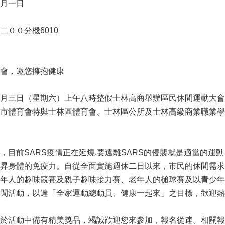
月一日
００分機6010
會，邀您擁抱健康
月三日（星期六）上午八時整假士林高商舉辦區民休閒運動大會
市體育會特與士林區體育會、士林區公所及士林高級商業職業學
，目前SARS疫情正在延燒,要遠離SARS的侵襲就是適當的運
昇身體的免疫力。自從全面實施週休二日以來，市民的休閒需求
年人的趣味競賽及親子趣味接力賽、老年人的槌球賽及以青少年
閒活動，以達「全家運動總動員、健康一起來」之目標，歡迎熱
活動中備有精美獎品，竭誠歡迎您來參加，報名從速。相關報名手續請