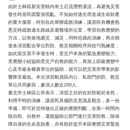
由於士林區新安里轄內有土石流潛勢溪流，為避免災害
發生時居民因緊張慌亂、不知如何逃生而造成生命財產
的重大傷害，特別在此舉辦疏散演練，讓居民有機會熟
悉災時疏散逃生路線及避難場所位置，學習自救應變的
方法，以有效地避災、減災，同時也藉此演練，再次精
進各演習配合單位對防、救災相關程序與技巧熟練度，
如此當災害不幸發生時，受災戶本身的緊急應變能力、
里應變小組協助受災戶自救的能力，再加上區級應變中
心及市級各權責單位的協助，就可以把災害所帶來的影
響降至最低。本次演習動員區內公、私部門的防、救災
單位共同參與，參演人數近200人。
臺北市士林區公所表示，演習之目的在於防範於未然，
利用平時的演練，讓居民具備防災意識及觀念，多一份
準備，即可於災時做出正確的應變判斷，在第一時間內
除自助、自救外，還能協助公部門進行災害防救，除保
障自身的生命及財產，亦有助於提升本區整體災害緊急