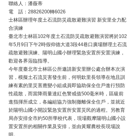
聯絡人：潘薇蒂
電 話：28826200轉6026
士林區辦理年度土石流防災疏散避難演習 新安里全力配
合演練
臺北市士林區102年度土石流防災疏散避難演習將於102
年5月9日下午2時假仰德大道3段44巷口廣場辦理土石流
疏散避難演練、陽明山國小辦理緊急安置所安置演練，
歡迎各界蒞臨指導。
今年度臺北市士林區公所邀請新安里辦公處合辦本次演
習，模擬土石流災害發生前，何明欽里長領導在地且訓
練有素的里災害應變小組成員即協助保全住戶進行預防
性疏散，而當降雨量達紅色警戒值500毫米時，區級前
進指揮所成立，各編組協力強制撤離保全住戶，並就近
於陽明山國小開設緊急安置所安置災民的過程。另教育
局亦安排全市約50所學校代表，現場觀摩陽明山國小設
置安置所的相關作業及安排，並由黃耀農校長現場說
明。