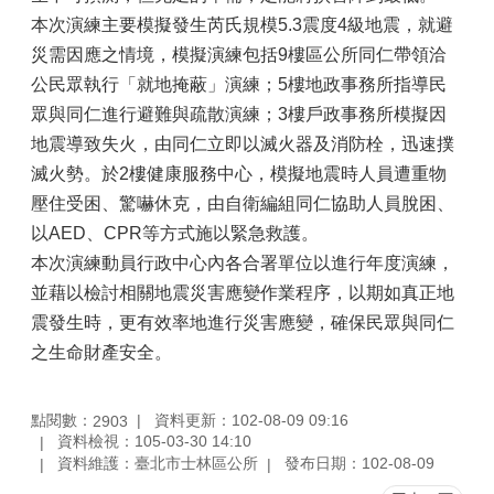
本次演練主要模擬發生芮氏規模5.3震度4級地震，就避
災需因應之情境，模擬演練包括9樓區公所同仁帶領洽
公民眾執行「就地掩蔽」演練；5樓地政事務所指導民
眾與同仁進行避難與疏散演練；3樓戶政事務所模擬因
地震導致失火，由同仁立即以滅火器及消防栓，迅速撲
滅火勢。於2樓健康服務中心，模擬地震時人員遭重物
壓住受困、驚嚇休克，由自衛編組同仁協助人員脫困、
以AED、CPR等方式施以緊急救護。
本次演練動員行政中心內各合署單位以進行年度演練，
並藉以檢討相關地震災害應變作業程序，以期如真正地
震發生時，更有效率地進行災害應變，確保民眾與同仁
之生命財產安全。
點閱數：
資料更新：102-08-09 09:16
2903
資料檢視：105-03-30 14:10
資料維護：臺北市士林區公所
發布日期：102-08-09