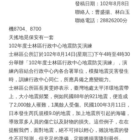
發稿日期：102年8月8日
聯絡人：曹盛揚、林白玉
聯絡電話：28826200分
機8704、8700
天搖地晃保安有一套
102年度士林區行政中心地震防災演練
士林區公所訂於102年8月14日(星期三)下午4時至4時30
分舉辦「102年度士林區行政中心地震防災演練」，演
練內容結合行政中心內各合署單位，模擬地震災害發生
時，訓練行政中心同仁，所應具備之應變能力。
士林區公所區長黃雯婷表示，臺灣地處太平洋環地震帶
上，大小地震頻繁，例如民國88年的921地震，便造成
了2,000餘人罹難，1萬餘人受傷。民國100年3月11日，
日本發生芮氏規模9.0的地震，加上地震所引起的海嘯，
導致眾多人員的傷亡以及財物的損失。這些例子，在在
提醒我們，面對地震，絕不可掉以輕心，雖說地震的發
生不可預測，但充足的準備，定能將損害降到最低。