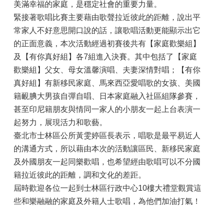
美滿幸福的家庭，是穩定社會的重要力量。
緊接著歌唱比賽主要藉由歌聲拉近彼此的距離，說出平
常家人不好意思開口說的話，讓歌唱活動更能顯示出它
的正面意義，本次活動經過初賽後共有【家庭歡樂組】
及【有你真好組】各7組進入決賽。其中包括了【家庭
歡樂組】父女、母女溫馨演唱、夫妻深情對唱；【有你
真好組】有新移民家庭、馬來西亞愛唱歌的女孩、美國
籍靦腆大男孩自彈自唱、日本家庭融入社區組隊參賽，
甚至印尼籍朋友與情同一家人的小朋友一起上台表演一
起努力，展現活力和歌藝。
臺北市士林區公所黃雯婷區長表示，唱歌是最平易近人
的溝通方式，所以藉由本次的活動讓區民、新移民家庭
及外國朋友一起同樂歡唱，也希望經由歌唱可以不分國
籍拉近彼此的距離，調和文化的差距。
屆時歡迎各位一起到士林區行政中心10樓大禮堂觀賞這
些和樂融融的家庭及外籍人士歌唱，為他們加油打氣！