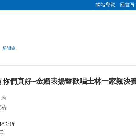
網站導覽
回首頁
新聞稿
有你們真好~金婚表揚暨歡唱士林一家親決賽
公所
聞稿
區公所
日