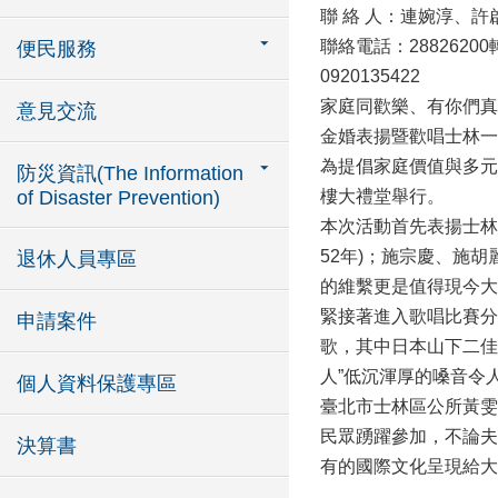
聯 絡 人：連婉淳、許
聯絡電話：28826200轉
便民服務
0920135422
家庭同歡樂、有你們真
意見交流
金婚表揚暨歡唱士林一
為提倡家庭價值與多元
防災資訊(The Information
of Disaster Prevention)
樓大禮堂舉行。
本次活動首先表揚士林
52年)；施宗慶、施
退休人員專區
的維繫更是值得現今大
緊接著進入歌唱比賽分
申請案件
歌，其中日本山下二佳
人”低沉渾厚的嗓音令
個人資料保護專區
臺北市士林區公所黃雯
民眾踴躍參加，不論夫
決算書
有的國際文化呈現給大