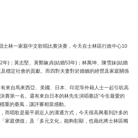
唱士林一家親中文歌唱比賽決賽，今天在士林區行政中心10
年)；黃志堅、黃鄭婌貞(結婚53年)；林萬坤、陳雪妹(結婚
價值及穩定社會的貢獻。而四對夫妻對於婚姻的經營及家庭關係
中有來自馬來西亞、美國、日本、印尼等外籍人士一起引吭高
決賽第一名。還有來自日本的林先生演唱臺語”今生最愛的
及穩重的臺風，讓評審相當感動。
，而唱歌是最平易近人的溝通方式，今天很高興看到許多的
「家庭價值」及「多元文化」能夠彰顯，也藉此將士林區獨