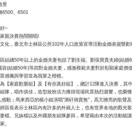
啟昱
6500、6501
好~
家親決賽熱鬧開唱!
文化，臺北市士林區公所102年人口政策宣導活動金婚表揚暨歡
區結縭50年以上的金婚夫妻包括了劉生福、劉張寶貴夫婦(結婚62
胡麗容(結婚50年)等四對金婚夫妻，感激模範夫妻對於彰顯家庭
眾感佩與學習並為我輩之楷模。
為【家庭歡樂組】及【有你真好組】，總計12隊進入決賽，其
組隊，唱作俱佳，造型妝扮活力獲得現場民眾熱烈迴響，也榮獲
人感動；馬來西亞的楊小姐演唱”酒矸倘賣無”，高亢嘹亮的歌聲
婷區長表示士林區內有許多的外籍人士，也有世界各地的觀光客
妻檔、兄妹檔以及外國朋友組隊參與，希望藉由本次的活動能讓
家。