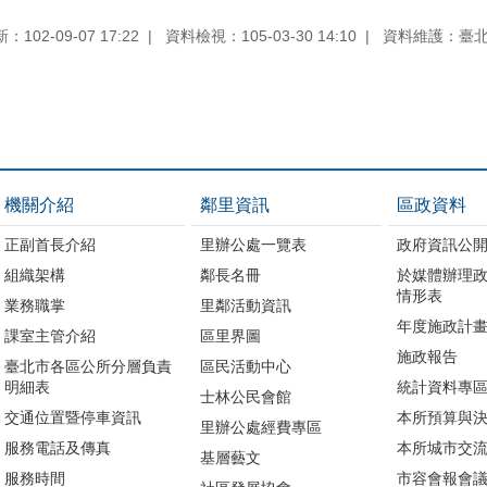
102-09-07 17:22
資料檢視：105-03-30 14:10
資料維護：臺
機關介紹
鄰里資訊
區政資料
正副首長介紹
里辦公處一覽表
政府資訊公
組織架構
鄰長名冊
於媒體辦理
情形表
業務職掌
里鄰活動資訊
年度施政計
課室主管介紹
區里界圖
施政報告
臺北市各區公所分層負責
區民活動中心
明細表
統計資料專
士林公民會館
交通位置暨停車資訊
本所預算與
里辦公處經費專區
服務電話及傳真
本所城市交
基層藝文
服務時間
市容會報會