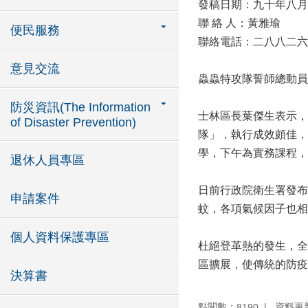
發稿日期：九十年八月
聯 絡 人：黃雅瑜
便民服務
聯絡電話：二八八二六
意見交流
蟲蟲特攻隊誓師總動員
防災資訊(The Information
士林區長葉傑生表示，
of Disaster Prevention)
隊」，執行成效頗佳，
學，下午為實務課程，
退休人員專區
日前行政院衛生署發布
申請案件
蚊，各項氣候因子也相
個人資料保護專區
杜絕登革熱的發生，全
區擴展，使傳統的防疫
決算書
點閱數：
資料更新：
8190