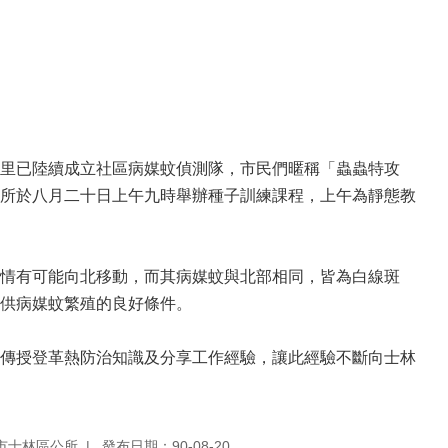
里已陸續成立社區病媒蚊偵測隊，市民們暱稱「蟲蟲特攻
所於八月二十日上午九時舉辦種子訓練課程，上午為靜態教
情有可能向北移動，而其病媒蚊與北部相同，皆為白線斑
供病媒蚊繁殖的良好條件。
傳授登革熱防治知識及分享工作經驗，讓此經驗不斷向士林
市士林區公所
發布日期：90-08-20