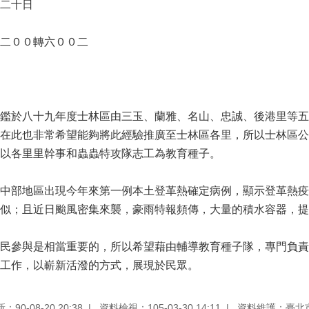
二十日
二００轉六００二
鑑於八十九年度士林區由三玉、蘭雅、名山、忠誠、後港里等五
在此也非常希望能夠將此經驗推廣至士林區各里，所以士林區公
以各里里幹事和蟲蟲特攻隊志工為教育種子。
中部地區出現今年來第一例本土登革熱確定病例，顯示登革熱疫
似；且近日颱風密集來襲，豪雨特報頻傳，大量的積水容器，提
民參與是相當重要的，所以希望藉由輔導教育種子隊，專門負責
工作，以嶄新活潑的方式，展現於民眾。
90-08-20 20:38
資料檢視：105-03-30 14:11
資料維護：臺北