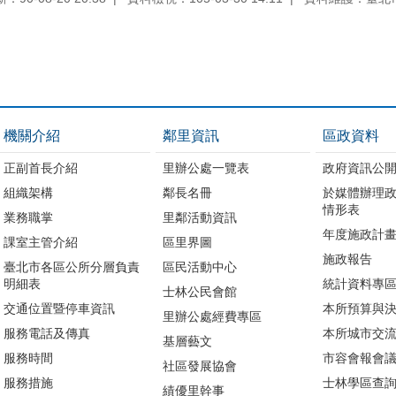
機關介紹
鄰里資訊
區政資料
正副首長介紹
里辦公處一覽表
政府資訊公
組織架構
鄰長名冊
於媒體辦理
情形表
業務職掌
里鄰活動資訊
年度施政計
課室主管介紹
區里界圖
施政報告
臺北市各區公所分層負責
區民活動中心
明細表
統計資料專
士林公民會館
交通位置暨停車資訊
本所預算與
里辦公處經費專區
服務電話及傳真
本所城市交
基層藝文
服務時間
市容會報會
社區發展協會
服務措施
士林學區查
績優里幹事