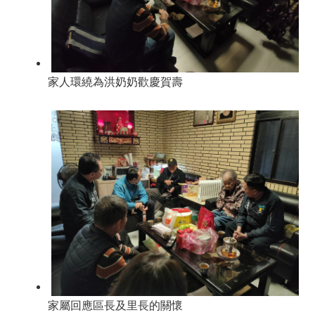
家人環繞為洪奶奶歡慶賀壽
家屬回應區長及里長的關懷