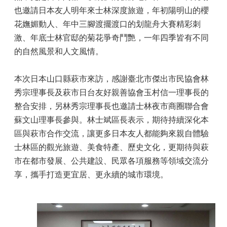
也邀請日本友人明年來士林深度旅遊，年初陽明山的櫻
花嫵媚動人、年中三腳渡擺渡口的划龍舟大賽精彩刺
激、年底士林官邸的菊花爭奇鬥艷，一年四季皆有不同
的自然風景和人文風情。
本次日本山口縣萩市來訪，感謝臺北市傑出市民協會林
秀宗理事長及萩市日台友好親善協會玉村信一理事長的
整合安排，另林秀宗理事長也邀請士林夜市商圈聯合會
蘇文山理事長參與。林士斌區長表示，期待持續深化本
區與萩市合作交流，讓更多日本友人都能夠來親自體驗
士林區的觀光旅遊、美食特產、歷史文化，更期待與萩
市在都市發展、公共建設、民眾各項服務等領域交流分
享，攜手打造更宜居、更永續的城市環境。