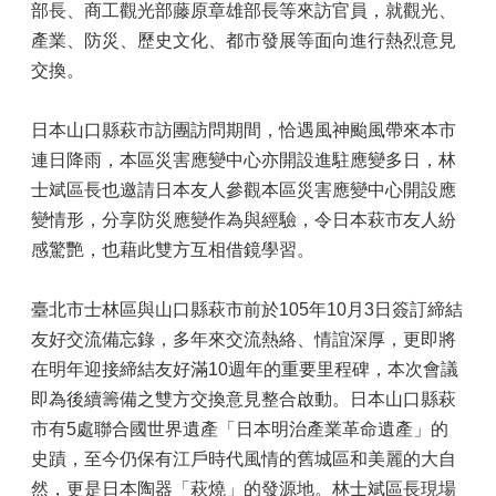
部長、商工觀光部藤原章雄部長等來訪官員，就觀光、
產業、防災、歷史文化、都市發展等面向進行熱烈意見
交換。
日本山口縣萩市訪團訪問期間，恰遇風神颱風帶來本市
連日降雨，本區災害應變中心亦開設進駐應變多日，林
士斌區長也邀請日本友人參觀本區災害應變中心開設應
變情形，分享防災應變作為與經驗，令日本萩市友人紛
感驚艷，也藉此雙方互相借鏡學習。
臺北市士林區與山口縣萩市前於105年10月3日簽訂締結
友好交流備忘錄，多年來交流熱絡、情誼深厚，更即將
在明年迎接締結友好滿10週年的重要里程碑，本次會議
即為後續籌備之雙方交換意見整合啟動。日本山口縣萩
市有5處聯合國世界遺產「日本明治產業革命遺產」的
史蹟，至今仍保有江戶時代風情的舊城區和美麗的大自
然，更是日本陶器「萩燒」的發源地。林士斌區長現場