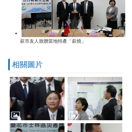
萩市友人致贈當地特產「萩燒」
相關圖片