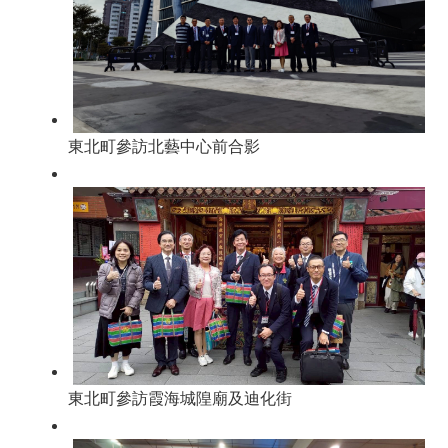
東北町參訪北藝中心前合影
東北町參訪霞海城隍廟及迪化街