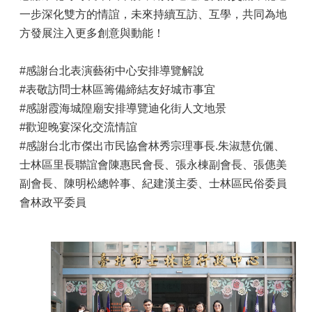
一步深化雙方的情誼，未來持續互訪、互學，共同為地
方發展注入更多創意與動能！
#感謝台北表演藝術中心安排導覽解說
#表敬訪問士林區籌備締結友好城市事宜
#感謝霞海城隍廟安排導覽迪化街人文地景
#歡迎晚宴深化交流情誼
#感謝台北市傑出市民協會林秀宗理事長.朱淑慧伉儷、
士林區里長聯誼會陳惠民會長、張永棟副會長、張僡美
副會長、陳明松總幹事、紀建漢主委、士林區民俗委員
會林政平委員