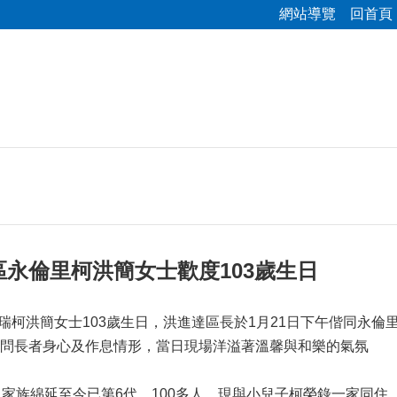
網站導覽
回首頁
永倫里柯洪簡女士歡度103歲生日
區人瑞柯洪簡女士103歲生日，洪進達區長於1月21日下午偕同
問長者身心及作息情形，當日現場洋溢著溫馨與和樂的氣氛
，家族綿延至今已第6代，100多人，現與小兒子柯榮錄一家同