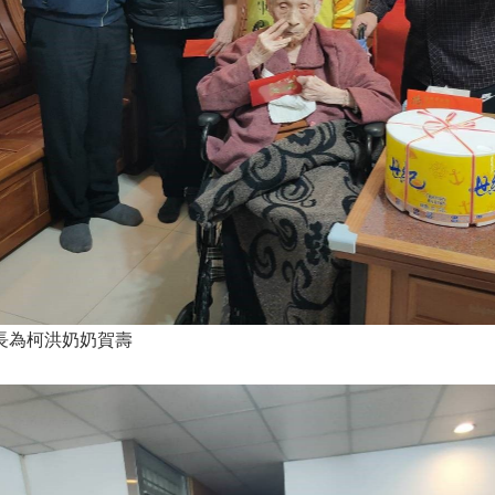
長為柯洪奶奶賀壽