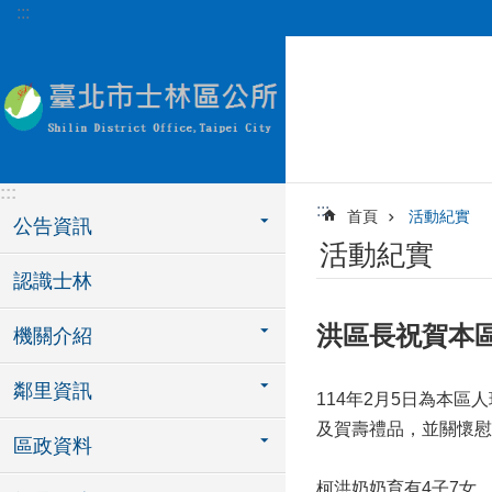
:::
跳到主要內容區塊
:::
:::
首頁
活動紀實
公告資訊
活動紀實
認識士林
洪區長祝賀本區
機關介紹
鄰里資訊
114年2月5日為本
及賀壽禮品，並關懷慰
區政資料
柯洪奶奶育有4子7女