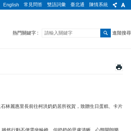
常見問答
雙語詞彙
臺北通
陳情系統
English
熱門關鍵字
進階搜尋
永倫里石林麗惠里長前往柯洪奶奶居所祝賀，致贈生日蛋糕、卡片
住，雖然行動不便需坐輪椅，但奶奶的思慮清晰、心態開朗樂