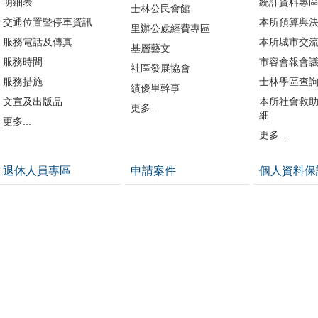
明細表
統計資料專
士林公民會館
交通位置暨停車資訊
本所預算與
里辦公處經費專區
服務電話及傳真
本所城市交
基層藝文
服務時間
市容會報會
社區發展協會
服務措施
士林學區查
績優里幹事
文宣及出版品
本所社會救
更多...
細
更多...
更多...
退休人員專區
申請案件
個人資料保