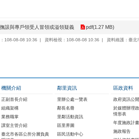
函-退撫詪與專戶領受人冒領或溢領疑義
pdf(1.27 MB)
08-08-08 10:36
資料檢視：108-08-08 10:36
資料維護：臺北
機關介紹
鄰里資訊
區政資料
正副首長介紹
里辦公處一覽表
政府資訊公
組織架構
鄰長名冊
於媒體辦理
情形表
業務職掌
里鄰活動資訊
年度施政計
課室主管介紹
區里界圖
施政報告
臺北市各區公所分層負責
區民活動中心