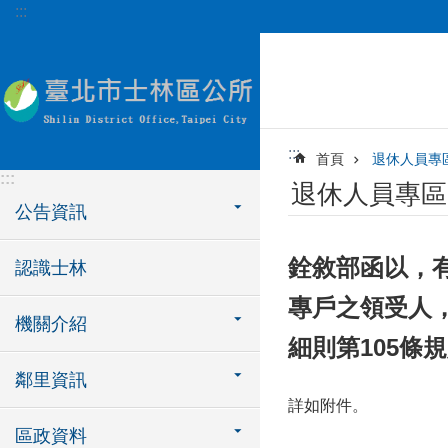
:::
跳到主要內容區塊
:::
首頁
退休人員專
:::
退休人員專區
公告資訊
銓敘部函以，
認識士林
專戶之領受人
機關介紹
細則第105
鄰里資訊
詳如附件。
區政資料