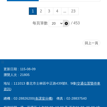
1
2
3
4
...
23
每頁筆數
/
453
回上一頁
:::
更新日期
115-08-09
瀏覽人次
21805
地址：111013 臺北市士林區中正路439號8、9樓(
交通位置暨停車
資訊
)
總機：02-28826200(
各課室分機
) 傳真：02-28837540