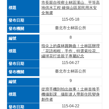
市長親自視察士林區溪山、平等高
地供水工程 確保山區居民用水安
全無虞
115-05-18
臺北市士林區公所
8
指尖上的森林圓舞曲！士林區辦理
「花語相框」手作，特選索拉花、
繡球花打造親子專屬紀念
115-04-27
臺北市士林區公所
9
從滑手機到拍出故事！士林首推手
機攝影課 攝影達人帶新住民變身
創作者
115-04-22