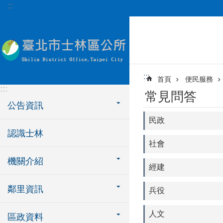
:::
跳到主要內容區塊
:::
首頁
便民服務
:::
常見問答
公告資訊
民政
認識士林
社會
機關介紹
經建
鄰里資訊
兵役
人文
區政資料