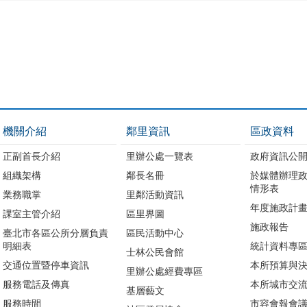
機關介紹
鄰里資訊
區政資料
正副首長介紹
里辦公處一覽表
政府資訊公
組織架構
鄰長名冊
於媒體辦理
情形表
業務職掌
里鄰活動資訊
年度施政計
課室主管介紹
區里界圖
施政報告
臺北市各區公所分層負責
區民活動中心
明細表
統計資料專
士林公民會館
交通位置暨停車資訊
本所預算與
里辦公處經費專區
服務電話及傳真
本所城市交
基層藝文
服務時間
市容會報會