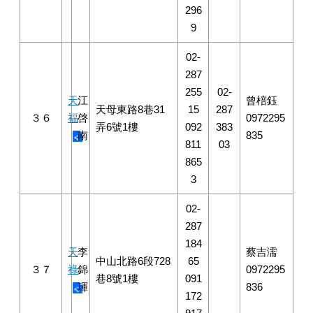
296
9
02-
287
255
02-
天
江
曾棓鈺
天母東路8巷31
15
287
３６
福
啓
0972295
弄6號1樓
092
383
南
835
811
03
865
3
02-
287
184
天
李
蔡吉濡
中山北路6段728
65
３７
祿
錦
0972295
巷8號1樓
091
琿
836
172