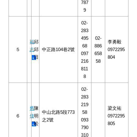
787
9
02-
283
495
02-
福
邱
李勇毅
68
886
５
志
邱
中正路104巷2號
0972295
097
658
田
804
216
58
811
8
02-
283
219
舊
陳
梁文祐
中山北路5段773
58
６
佳
明
0972295
之2號
093
松
805
790
310