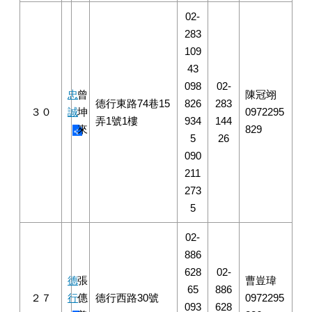
02-
283
109
43
098
02-
忠
曾
陳冠翊
德行東路74巷15
826
283
３０
誠
坤
0972295
弄1號1樓
934
144
來
829
5
26
090
211
273
5
02-
886
628
02-
德
張
曹豈瑋
65
886
２７
行
僡
德行西路30號
0972295
093
628