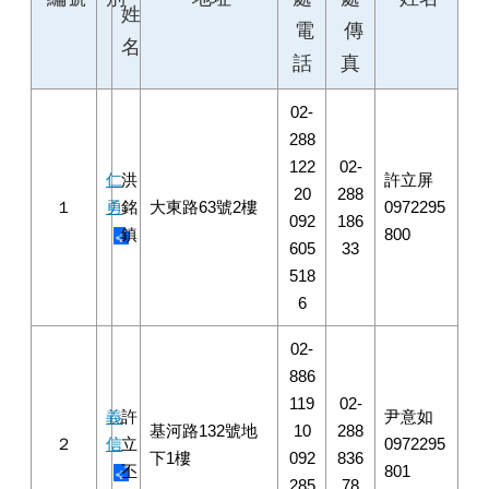
姓
電
傳
名
話
真
02-
288
122
02-
仁
洪
許立屏
20
288
１
勇
銘
大東路63號2樓
0972295
092
186
鎮
800
605
33
518
6
02-
886
119
02-
義
許
尹意如
基河路132號地
10
288
２
信
立
0972295
下1樓
092
836
丕
801
285
78