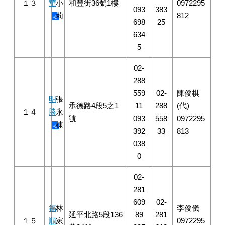
１３
華
小
和豐街36號1樓
0972295
093
383
莉
812
698
25
634
5
02-
288
559
02-
陳俊棋
明
張
承德路4段5之1
11
288
(代)
１４
勝
永
號
093
558
0972295
棟
392
33
813
038
0
02-
281
609
02-
福
林
李俊儀
延平北路5段136
89
281
１５
順
家
0972295