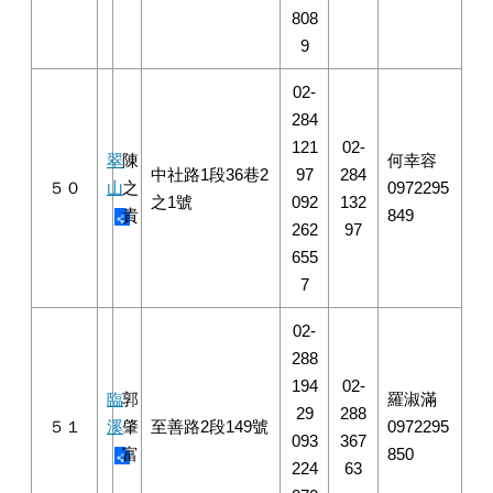
808
9
02-
284
121
02-
翠
陳
何幸容
中社路1段36巷2
97
284
５０
山
之
0972295
之1號
092
132
貴
849
262
97
655
7
02-
288
194
02-
臨
郭
羅淑滿
29
288
５１
溪
肇
至善路2段149號
0972295
093
367
富
850
224
63