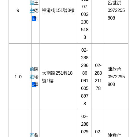
福
王
呂世洪
07
９
中
德
福港街151號9樓
0972295
093
利
808
230
518
3
02-
288
296
02-
前
陳
陳欣承
大南路251巷18
86
288
１０
港
瑞
0972295
號1樓
091
211
華
809
605
78
897
8
02-
288
029
02-
百
翁
陳祥仁