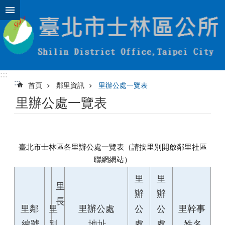
跳到主要內容區塊
:::
:::
首頁
鄰里資訊
里辦公處一覽表
里辦公處一覽表
臺北市士林區各里辦公處一覽表（請按里別開啟鄰里社區
聯網網站）
里
里
里
辦
辦
長
里鄰
里
里辦公處
公
公
里幹事
編號
別
地址
處
處
姓名