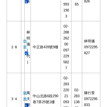
美
826
993
65
190
3
02-
林
288
明
262
德
林明儀
儀
00
２８
華
中正路439號9樓
0972295
(
097
827
代
229
)
582
7
02-
283
220
02-
蘭
萬
陳行萱
中山北路6段290
21
283
３４
雅
天
0972295
巷7弄25號1樓
093
138
榮
833