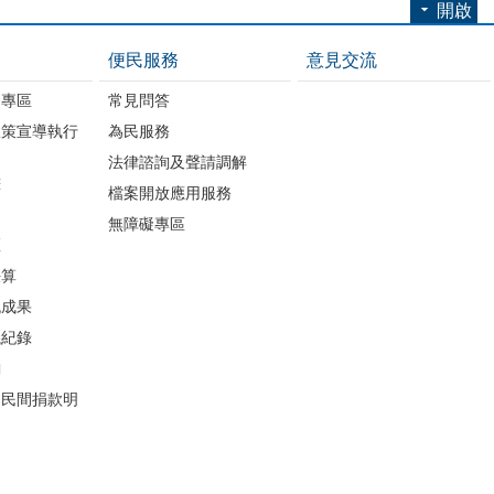
開啟
便民服務
意見交流
開專區
常見問答
政策宣導執行
為民服務
法律諮詢及聲請調解
畫
檔案開放應用服務
無障礙專區
區
決算
流成果
議紀錄
詢
助民間捐款明