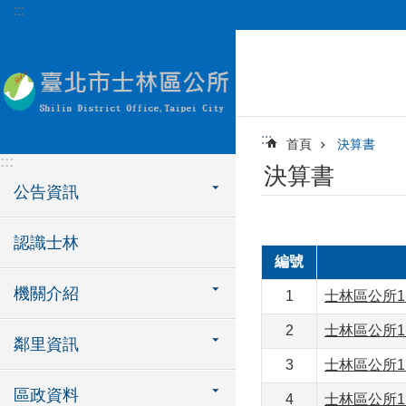
:::
跳到主要內容區塊
:::
首頁
決算書
:::
決算書
公告資訊
認識士林
編號
機關介紹
1
士林區公所1
2
士林區公所1
鄰里資訊
3
士林區公所1
區政資料
4
士林區公所1