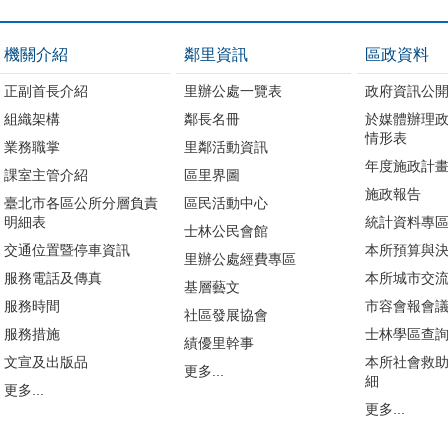
機關介紹
鄰里資訊
區政資料
正副首長介紹
里辦公處一覽表
政府資訊公
組織架構
鄰長名冊
於媒體辦理
情形表
業務職掌
里鄰活動資訊
年度施政計
課室主管介紹
區里界圖
施政報告
臺北市各區公所分層負責
區民活動中心
明細表
統計資料專
士林公民會館
交通位置暨停車資訊
本所預算與
里辦公處經費專區
服務電話及傳真
本所城市交
基層藝文
服務時間
市容會報會
社區發展協會
服務措施
士林學區查
績優里幹事
文宣及出版品
本所社會救
更多...
細
更多...
更多...