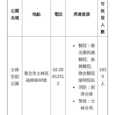
可
公園
收
地點
電話
周邊資源
名稱
容
人
數
醫院：臺
北榮民總
醫院、振
興醫院、
士林
02-28
193
臺北市士林區
聯合醫院
官邸
81251
0
福林路60號
陽明院區
公園
2
人
消防：劍
潭分隊
警政：士
林分局