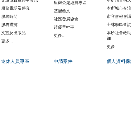
里辦公處經費專區
服務電話及傳真
本所城市交
基層藝文
服務時間
市容會報會
社區發展協會
服務措施
士林學區查
績優里幹事
文宣及出版品
本所社會救
更多...
細
更多...
更多...
退休人員專區
申請案件
個人資料保