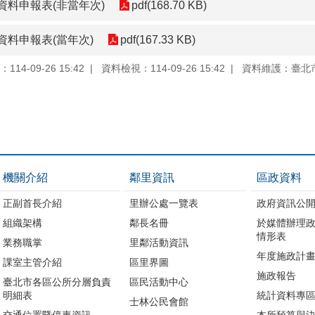
料申報表(非當年次)
pdf(168.70 KB)
料申報表(當年次)
pdf(167.33 KB)
14-09-26 15:42
資料檢視：114-09-26 15:42
資料維護：臺北
機關介紹
鄰里資訊
區政資料
正副首長介紹
里辦公處一覽表
政府資訊公
組織架構
鄰長名冊
於媒體辦理
情形表
業務職掌
里鄰活動資訊
年度施政計
課室主管介紹
區里界圖
施政報告
臺北市各區公所分層負責
區民活動中心
明細表
統計資料專
士林公民會館
交通位置暨停車資訊
本所預算與