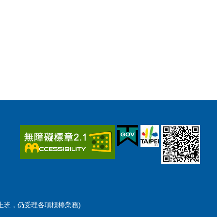
檯彈性上班，仍受理各項櫃檯業務)