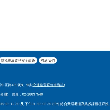
隱私權及資訊安全政策
聯絡我們
區中正路439號8、9樓(
交通位置暨停車資訊
)
室分機
) 傳真：02-28837540
8:30~12:30 及 下午01:30~05:30 (中午綜合受理櫃檯及兵役課櫃