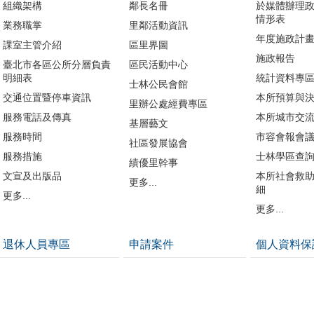
組織架構
鄰長名冊
於媒體辦理
情形表
業務職掌
里鄰活動資訊
年度施政計
課室主管介紹
區里界圖
施政報告
臺北市各區公所分層負責
區民活動中心
明細表
統計資料專
士林公民會館
交通位置暨停車資訊
本所預算與
里辦公處經費專區
服務電話及傳真
本所城市交
基層藝文
服務時間
市容會報會
社區發展協會
服務措施
士林學區查
績優里幹事
文宣及出版品
本所社會救
更多...
細
更多...
更多...
退休人員專區
申請案件
個人資料保