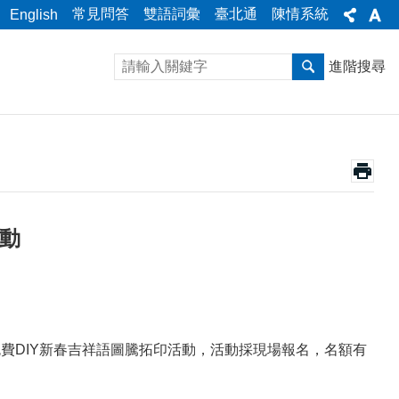
常見問答
雙語詞彙
臺北通
陳情系統
English
進階搜尋
動
免費DIY新春吉祥語圖騰拓印活動，活動採現場報名，名額有