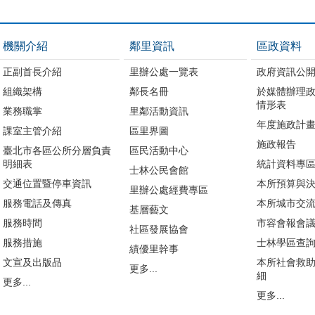
機關介紹
鄰里資訊
區政資料
正副首長介紹
里辦公處一覽表
政府資訊公
組織架構
鄰長名冊
於媒體辦理
情形表
業務職掌
里鄰活動資訊
年度施政計
課室主管介紹
區里界圖
施政報告
臺北市各區公所分層負責
區民活動中心
明細表
統計資料專
士林公民會館
交通位置暨停車資訊
本所預算與
里辦公處經費專區
服務電話及傳真
本所城市交
基層藝文
服務時間
市容會報會
社區發展協會
服務措施
士林學區查
績優里幹事
文宣及出版品
本所社會救
更多...
細
更多...
更多...