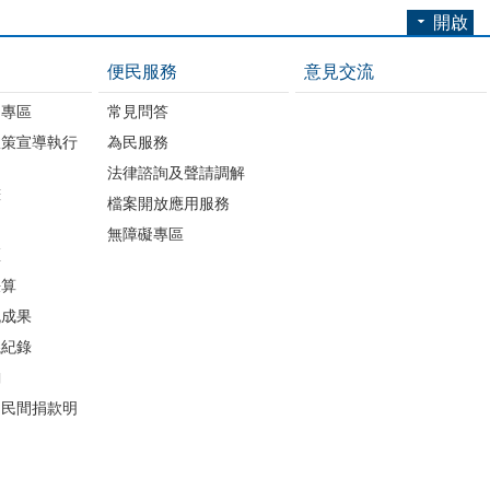
開啟
便民服務
意見交流
開專區
常見問答
政策宣導執行
為民服務
法律諮詢及聲請調解
畫
檔案開放應用服務
無障礙專區
區
決算
流成果
議紀錄
詢
助民間捐款明