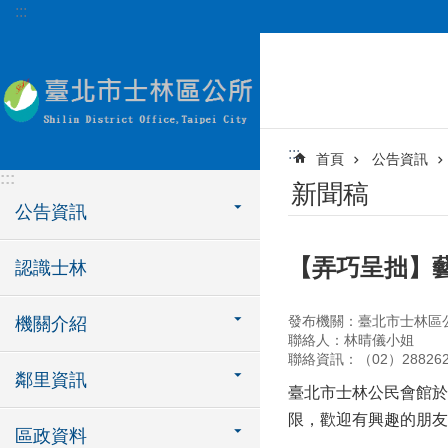
:::
跳到主要內容區塊
:::
首頁
公告資訊
:::
新聞稿
公告資訊
【弄巧呈拙】
認識士林
發布機關：臺北市士林區
機關介紹
聯絡人：林晴儀小姐
聯絡資訊：（02）288262
鄰里資訊
臺北市士林公民會館於
限，歡迎有興趣的朋友
區政資料