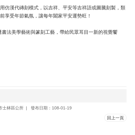
用仿漢代磚刻模式，以吉祥、平安等吉祥語或圖騰刻製，類
前享受年節氣氛，讓每年闔家平安運勢旺！
傳遞書法美學藝術與篆刻工藝，帶給民眾耳目一新的視覺饗
。
市士林區公所
發布日期：108-01-19
回上一頁