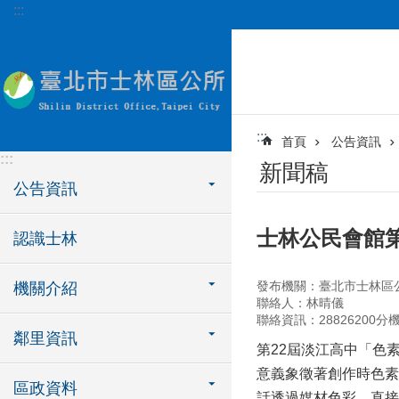
:::
跳到主要內容區塊
:::
首頁
公告資訊
:::
新聞稿
公告資訊
士林公民會館第2
認識士林
發布機關：臺北市士林區
機關介紹
聯絡人：林晴儀
聯絡資訊：28826200分機621
鄰里資訊
第22屆淡江高中「色素
意義象徵著創作時色素
區政資料
話透過媒材色彩，直接