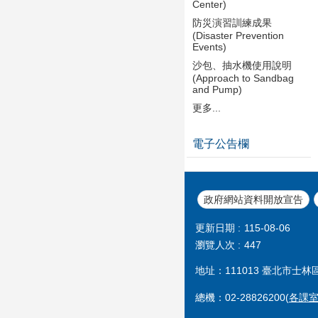
Center)
防災演習訓練成果
(Disaster Prevention
Events)
沙包、抽水機使用說明
(Approach to Sandbag
and Pump)
更多...
電子公告欄
政府網站資料開放宣告
更新日期
115-08-06
瀏覽人次
447
地址：111013 臺北市士林
總機：02-28826200(
各課