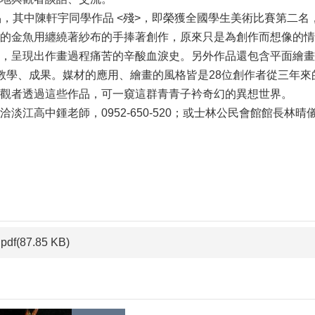
品，其中陳軒宇同學作品 <殘>，即榮獲全國學生美術比賽第二
的金魚用纏繞著紗布的手捧著創作，原來只是為創作而想像的情
，呈現出作畫過程痛苦的辛酸血淚史。另外作品還包含平面繪畫
教學、成果。媒材的應用、繪畫的風格皆是28位創作者從三年
觀者透過這些作品，可一窺這群青青子衿奇幻的異想世界。
江高中鍾老師，0952-650-520；或士林公民會館館長林晴儀小姐
pdf(87.85 KB)