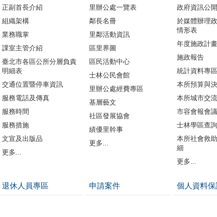
正副首長介紹
里辦公處一覽表
政府資訊公
組織架構
鄰長名冊
於媒體辦理
情形表
業務職掌
里鄰活動資訊
年度施政計
課室主管介紹
區里界圖
施政報告
臺北市各區公所分層負責
區民活動中心
明細表
統計資料專
士林公民會館
交通位置暨停車資訊
本所預算與
里辦公處經費專區
服務電話及傳真
本所城市交
基層藝文
服務時間
市容會報會
社區發展協會
服務措施
士林學區查
績優里幹事
文宣及出版品
本所社會救
更多...
細
更多...
更多...
退休人員專區
申請案件
個人資料保