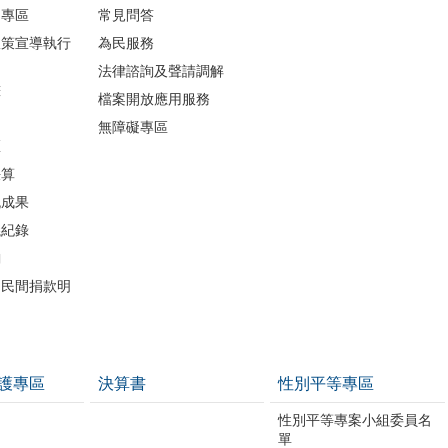
開專區
常見問答
政策宣導執行
為民服務
法律諮詢及聲請調解
畫
檔案開放應用服務
無障礙專區
區
決算
流成果
議紀錄
詢
助民間捐款明
護專區
決算書
性別平等專區
性別平等專案小組委員名
單