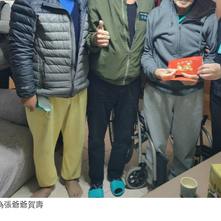
為張爺爺賀壽