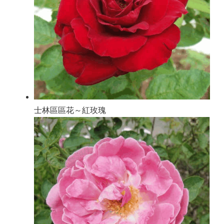
士林區區花～紅玫瑰