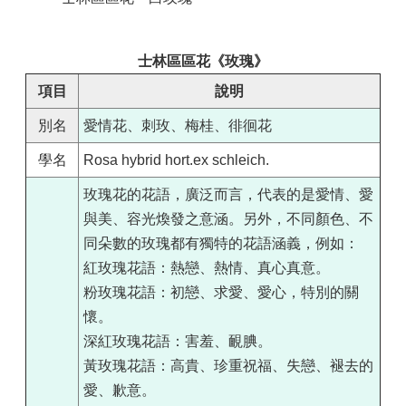
士林區區花《玫瑰》
項目
說明
別名
愛情花、刺玫、梅桂、徘徊花
學名
Rosa hybrid hort.ex schleich.
玫瑰花的花語，廣泛而言，代表的是愛情、愛
與美、容光煥發之意涵。另外，不同顏色、不
同朵數的玫瑰都有獨特的花語涵義，例如：
紅玫瑰花語：熱戀、熱情、真心真意。
粉玫瑰花語：初戀、求愛、愛心，特別的關
懷。
深紅玫瑰花語：害羞、靦腆。
黃玫瑰花語：高貴、珍重祝福、失戀、褪去的
愛、歉意。