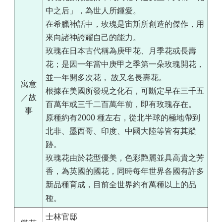
中之后」，為世人所鍾愛。
在希臘神話中，玫瑰是宙斯所創造的傑作，用
來向諸神誇耀自己的能力。
玫瑰在日本古代稱為庚甲花、月季花或長壽
花；是因一年當中庚甲之季第一朵玫瑰開花，
並一年開多次花， 故又名長壽花。
寓意
根據在美國所發現之化石，可斷定早在三千五
／故
百萬年或三千二百萬年前，即有玫瑰存在。
事
原種約有2000 種左右，從北半球的極地帶到
北非、墨西哥、印度、中國大陸等皆有其蹤
跡。
玫瑰花由於花型優美，色彩艷麗並具高貴之芳
香，為英國的國花，同時每年世界各國有許多
新品種育成，目前全世界約有萬種以上的品
種。
士林官邸