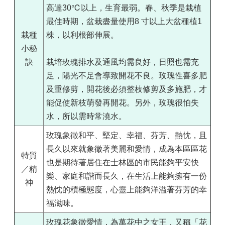
高達30℃以上，生育最弱。春、秋季是栽植
最佳時期，盆栽盡量使用8 寸以上大盆種植1
栽種
株，以利根部伸展。
小秘
訣
栽培玫瑰排水及通風均需良好，日照也需充
足，陽光不足會導致開花不良。玫瑰性喜多肥
及重修剪，開花後必須整枝修剪及多施肥，才
能促使新枝萌發再開花。另外，玫瑰很怕失
水，所以需時常澆水。
玫瑰象徵和平、堅定、幸福、芬芳、熱忱，且
長久以來就象徵著美麗和愛情，成為本區區花
特質
也是期待著居住在士林區的市民能夠平安快
／精
樂、家庭和諧而長久，在生活上能夠擁有一份
神
熱忱的積極態度，心靈上能夠洋溢著芬芳的幸
福滋味。
玫瑰花象徵愛情，為萬花中之女王，又稱「花