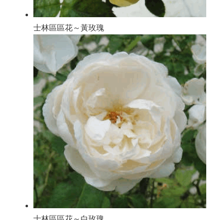
士林區區花～黃玫瑰
士林區區花～白玫瑰