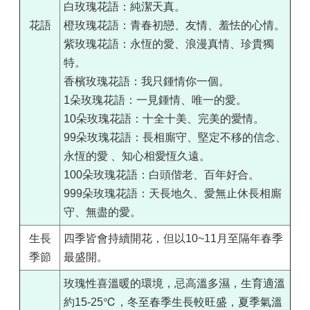
白玫瑰花語：純潔天真。
花語
橙玫瑰花語：青春初戀、友情、羞怯的心情。
紫玫瑰花語：永恆的愛、浪漫真情、珍貴獨
特。
香檳玫瑰花語：我只鍾情你一個。
1朵玫瑰花語：一見鍾情、唯一的愛。
10朵玫瑰花語：十全十美、完美的愛情。
99朵玫瑰花語：長相廝守、堅定不移的信念、
永恆的愛 、知心相愛恆久遠。
100朵玫瑰花語：白頭偕老、百年好合。
999朵玫瑰花語：天長地久、愛無止休長相廝
守、無盡的愛。
生長
四季皆會持續開花，但以10~11月至隔年春季
季節
最盛開。
玫瑰性喜溫暖的環境，忌高溫多濕，生育適溫
約15-25℃，冬至春季生長較旺盛，夏季氣溫