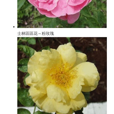
士林區區花～粉玫瑰