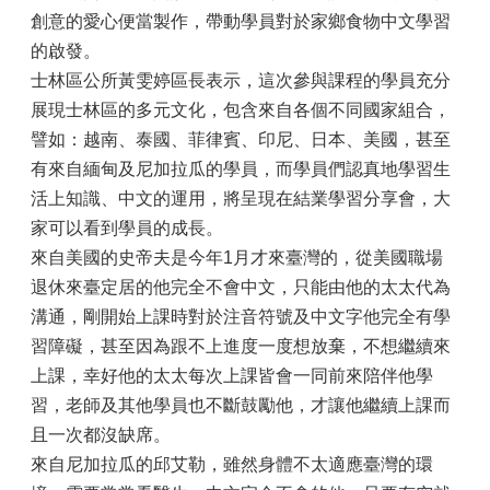
創意的愛心便當製作，帶動學員對於家鄉食物中文學習
的啟發。
士林區公所黃雯婷區長表示，這次參與課程的學員充分
展現士林區的多元文化，包含來自各個不同國家組合，
譬如：越南、泰國、菲律賓、印尼、日本、美國，甚至
有來自緬甸及尼加拉瓜的學員，而學員們認真地學習生
活上知識、中文的運用，將呈現在結業學習分享會，大
家可以看到學員的成長。
來自美國的史帝夫是今年1月才來臺灣的，從美國職場
退休來臺定居的他完全不會中文，只能由他的太太代為
溝通，剛開始上課時對於注音符號及中文字他完全有學
習障礙，甚至因為跟不上進度一度想放棄，不想繼續來
上課，幸好他的太太每次上課皆會一同前來陪伴他學
習，老師及其他學員也不斷鼓勵他，才讓他繼續上課而
且一次都沒缺席。
來自尼加拉瓜的邱艾勒，雖然身體不太適應臺灣的環