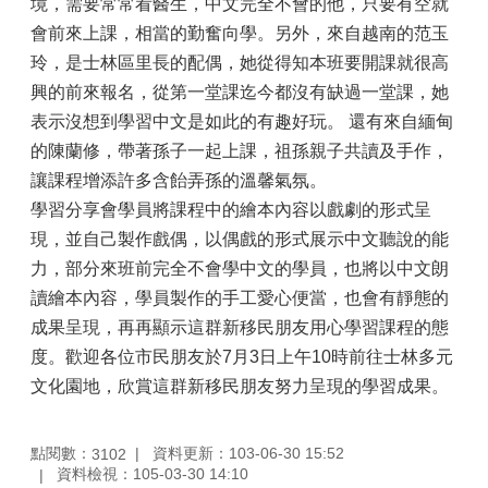
境，需要常常看醫生，中文完全不會的他，只要有空就
會前來上課，相當的勤奮向學。另外，來自越南的范玉
玲，是士林區里長的配偶，她從得知本班要開課就很高
興的前來報名，從第一堂課迄今都沒有缺過一堂課，她
表示沒想到學習中文是如此的有趣好玩。 還有來自緬甸
的陳蘭修，帶著孫子一起上課，祖孫親子共讀及手作，
讓課程增添許多含飴弄孫的溫馨氣氛。
學習分享會學員將課程中的繪本內容以戲劇的形式呈
現，並自己製作戲偶，以偶戲的形式展示中文聽說的能
力，部分來班前完全不會學中文的學員，也將以中文朗
讀繪本內容，學員製作的手工愛心便當，也會有靜態的
成果呈現，再再顯示這群新移民朋友用心學習課程的態
度。歡迎各位市民朋友於7月3日上午10時前往士林多元
文化園地，欣賞這群新移民朋友努力呈現的學習成果。
點閱數：
資料更新：103-06-30 15:52
3102
資料檢視：105-03-30 14:10