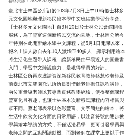
聯絡資訊：28826200分機6504
臺北市士林區公所訂於103年7月3日上午10時假士林多
元文化園地辦理新移民繪本學中文班結業學習分享會。
【士林多元文化園地】自3月20日於士林公民會館開張
服務，為了豐富這個新移民交流的園地，士林區公所今
年特別在此開辦繪本學中文課程，從5月1日開課以來，
報名上課人數自去年10人激增至40多人，顯示利用繪本
將生活化主題帶入課程，讓新移民由平易近人的圖畫書
入門，學習中文聽說能力，是獲得學員的好評。
士林區公所再次邀請資深新移民教育教師蔡慧玲老師及
前臺北市立雙園托兒所所長劉惜餘老師擔任課程講師，
兩位重量級老師以其專業實務教學經驗，使得整個課程
豐富化且有趣，也讓士林區本次新移民課程內容相當與
眾不同。蔡老師表示以色彩豐富、文字簡短的繪本，將
生活中飲食文化方面的日常用語，以注音符號的逐步教
學與繪本導讀的方式，不僅活潑易學，更可引發學員與
老師之間的互動閱讀動機。而劉老師在課堂上更以手作