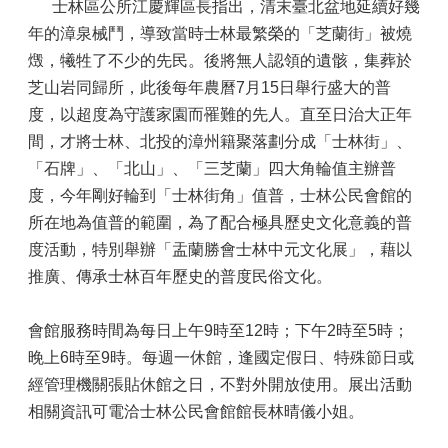
士林區公所江慶輝區長指出，清末臺北盆地延續好幾
年的漳泉械鬥，導致當時士林最繁榮的「芝蘭街」被燒
燬，犧牲了不少的先民。後將無人認領的遺骸，集葬於
芝山岩同歸所，此後每年農曆7月15日舉行盛大的普
度，以超度為守護家園而罹難的先人。直至日治大正年
間，才將士林、北投的漳州籍聚落劃分成「士林街」、
「石牌」、「北山」、「三芝蘭」四大角輪值主辦普
度，今年剛好輪到「士林街角」值普，士林公民會館的
所在地為值普的範圍，為了配合極具歷史文化意義的普
度活動，特別舉辦「盂蘭勝會士林中元文化展」，藉以
推廣、傳承士林百年歷史的普度民俗文化。
會館服務時間為每日上午9時至12時；下午2時至5時；
晚上6時至9時。每週一休館，逢國定假日、特殊節日或
經管理機關張貼休館之日，不對外開放使用。展出活動
相關資訊可電洽士林公民會館館長林晴儀小姐。