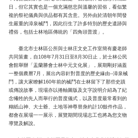
日，但它其實也是一個充滿慈悲與溫馨的習俗，看似繁
複的祭祀儀典與供品都有其含意。另外由於清朝年間發
生嚴重的漳泉械鬥，因此衍生了許多特別的歷史遺跡與
禮俗，包括士林地區傳統的「四角頭普渡」。
臺北市士林區公所與士林庄文史工作室簡有慶老師
共同策畫，自108年7月31日至8月30日止，於士林公民
會館舉辦「盂蘭勝會士林中元文化展」，展期剛好涵蓋
一整個農曆7月，展出內容針對普度的歷史緣由--漳泉械
鬥，讓大家瞭解160年前的械鬥在士林留下了那些史蹟
或傳說故事，現場亦以捲軸圖版及文字說明介紹為了紀
念犧牲的先人而舉行的普度儀式，以及普度最常看到的
糊紙山神、大士爺、土地等神尊替身約計10餘件作品，
都會在展場一一展示，展覽期間現場志工也將為您文物
導覽及解說。