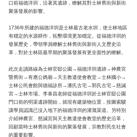
口前福德洋圳，沿著其遺跡，瞭解其對士林舊街與新街
聚落發展的影響。
1736年所建的福德洋圳是士林最古老水圳，使士林地區
有穩定的水源耕作，拓墾環境更加穩定。從福德洋圳的
發展歷史，帶領學員瞭解士林舊街與新街人文歷史沿
革，對於士林區最早期的聚落發展有更全面性的瞭解。
此次走讀路線為士林官邸公園→福德洋圳遺跡→神農宮
暨舊街→有應公媽廟→天主教遣使會教堂→士林國小→
士林公民會館與德福診所→潘氏古宅→郭氏古宅→慈諴
宮→士林市場。李泰昌老師從福德洋圳於士林官邸公園
門口前的明渠遺跡開始，就現有建築物位置，按圖索驥
讓學員認識已沒入地下的福德洋圳的灌溉渠道。另特別
介紹神農宮、慈諴宮與天主教遣使會教堂的歷史沿革，
回顧當時士林舊街與新街的聚落發展，宗教對民生社會
的重要影響。