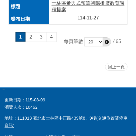
士林區參與式預算初階推廣教育課
程提案
114-11-27
1
2
3
4
每頁筆數
/
65
回上一頁
:::
更新日期
115-08-09
瀏覽人次
10452
地址：111013 臺北市士林區中正路439號8、9樓(
交通位置暨停車
資訊
)