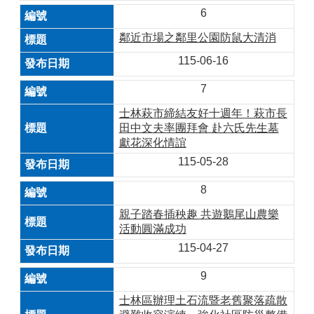
6
鄰近市場之鄰里公園防鼠大清消
115-06-16
7
士林萩市締結友好十週年！萩市長
田中文夫率團拜會 赴六氏先生墓
獻花深化情誼
115-05-28
8
親子踏春插秧趣 共遊鵝尾山農樂
活動圓滿成功
115-04-27
9
士林區辦理土石流暨老舊聚落疏散