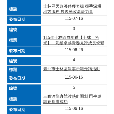
士林區民政夥伴獲表揚 攜手深耕
地方服務 展現民政溫暖力量
115-07-16
3
115年士林區成年禮【士林．拾
光】 彩繪卓越青春見證成長蛻變
115-06-26
4
臺北市士林區淨零示範走讀活動
115-06-16
5
三腳渡龍舟競渡熱血開划 鬥牛邀
請賽圓滿成功
115-06-16