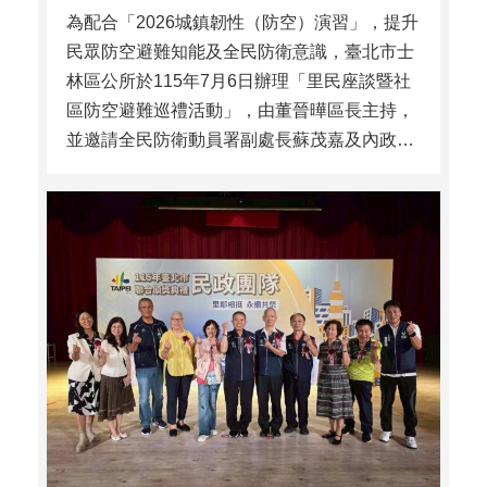
為配合「2026城鎮韌性（防空）演習」，提升
民眾防空避難知能及全民防衛意識，臺北市士
林區公所於115年7月6日辦理「里民座談暨社
區防空避難巡禮活動」，由董晉曄區長主持，
並邀請全民防衛動員署副處長蘇茂嘉及內政部
警政署科長吳國浦蒞臨指導，與里長、里民及
相關單位共同參與，透過室內講習及實地巡禮
方式，加強民 ...更多