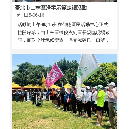
臺北市士林區淨零示範走讀活動
115-06-16
活動於上午9時15分在仰德區民活動中心正式
拉開序幕，由士林區欉俊杰副區長親臨現場致
詞，面對全球氣候變遷，淨零減碳已非口號，
而是必須深入日常生活的行動。隨後，由德行
里張僡美里長進行精采的簡報分享，張僡美里
長深入淺出地解說並分享如何將「綠色永續」
的DNA植入鄰里日常，為接下來的實地走讀奠
定知識基礎。觀摩 ...更多