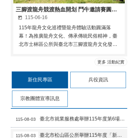
三腳渡龍舟競渡熱血開划 鬥牛邀請賽圓滿成功
115-06-16
115年龍舟文化巡禮暨龍舟體驗活動圓滿落
幕！為推廣龍舟文化、傳承傳統民俗精神，臺
北市士林區公所與臺北市三腳渡龍舟文化發展
協會共同舉辦「115年龍舟文化巡禮暨龍舟體
驗活動」，透過文化導覽、龍舟體驗及競賽交
更多 活動紀實
流等多元內容，帶領民眾深入認識龍舟文化的
歷史脈絡與精神內涵，吸引眾多里民熱情參
新住民專區
兵役資訊
與，現場洋溢濃厚的文 ...更多
宗教團體宣導訊息
臺北市就業服務處舉辦115年度第6場新住民就業研習班「職場雙視角：解開溝通理解與適應密碼」
115-08-03
臺北市松山區公所舉辦115年度「新住民墊上皮拉提斯班​​​​​​」
115-08-03