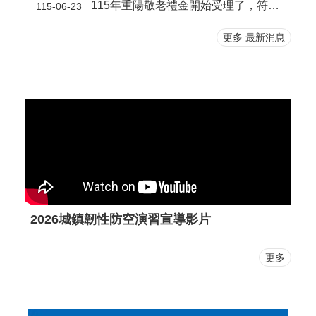
115年重陽敬老禮金開始受理了，符合資格的長者只要在8月14日前至臺北市政府社會局完成線上登記或至區公所填妥匯款同意書，首波禮金將於9月1日直接入帳。採匯款申請最為便利，只需申請一次，未來禮金即會年年主動匯入長輩指定帳戶。
115-06-23
更多 最新消息
2026城鎮韌性防空演習宣導影片
更多